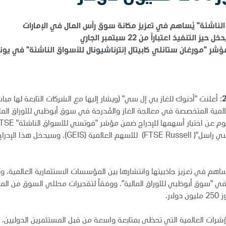
لناشئة" يُساهم في تعزيز مكانة سوق رأس المال في الإمارات
ذ اعتباراً من 22 سبتمبر الجاري
ؤشر "مورغان ستانلي كابيتال إنترناشيونال للأسواق الناشئة" في يون
: أعلنت "أدنوك للغاز بي إل سي" (ويشار إليها مع الشركات التابعة لها مبا
لعالمية المتخصصة في معالجة الغاز والمُدرجة في سوق أبوظبي للأوراق الما
الرمز:"ADNOCGAS"والرقم:"AEE01195A234"، اليوم عن اختيار أسهمها للإدراج ضمن مؤ
(المؤشر)، والذي يُعد جزءاً من سلسلة مؤشرات "فوتسي راسل"( FTSE Russell) للأسهم العالمية (GEIS). 
يُساهم في تعزيز جاذبيتها وانتشارها بين المؤسسات الاستثمارية العالمية، 
 "سوق أبوظبي للأوراق المالية". ووفقاً لتقديرات محللي السوق من الم
ر.
شرات العالمية التي تحظى بمتابعة واسعة من قبل المستثمرين الدوليين،