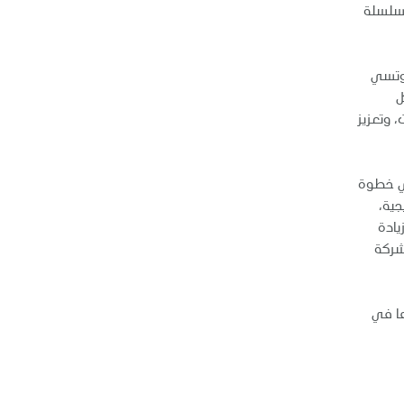
 سلسلة
فوتسي
ل
 وتعزيز
 في خطوة
جية،
في زيادة
2023، مما يعزز التزام الشركة
ها في