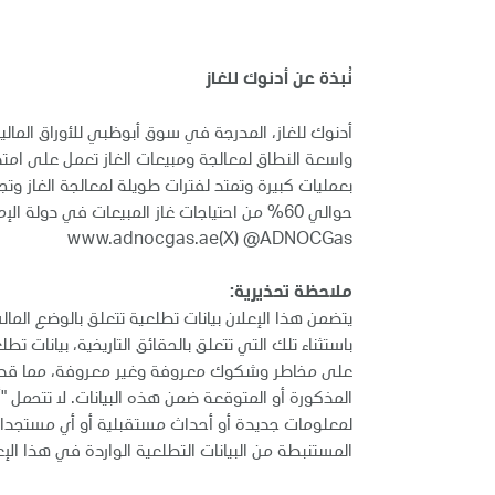
نُبذة عن أدنوك للغاز
واسعة النطاق لمعالجة ومبيعات الغاز تعمل على امتداد 
بعمليات كبيرة وتمتد لفترات طويلة لمعالجة الغاز وتجزئ
www.adnocgas.ae(X) @ADNOCGas
ملاحظة تحذيرية:
يتضمن هذا الإعلان بيانات تطلعية تتعلق بالوضع المالي
باستثناء تلك التي تتعلق بالحقائق التاريخية، بيانات ت
على مخاطر وشكوك معروفة وغير معروفة، مما قد يؤدي
المذكورة أو المتوقعة ضمن هذه البيانات. لا تتحمل "أ
لمعلومات جديدة أو أحداث مستقبلية أو أي مستجدات أخ
المستنبطة من البيانات التطلعية الواردة في هذا الإعل