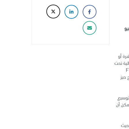
يو
شرة أو
لية تحت
شر "فوتسي للأسواق الناشئة" FTSE
وسيدخل هذا الإدراج حيز
وتوسيع
مكن أن
 حيث