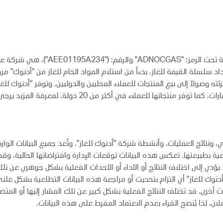
أدنوك للغاز، المدرجة في سوق أبوظبي للأوراق المالية تحت الرمز: "ADNOCGAS" والرقم: ("34
سلسلة القيمة للغاز، بدءاً من استلام المواد الخام للغاز من "أدنوك" مرور
ته وصولاً إلى بيع المنتجات للعملاء المحليين والدوليين. وتوفر "أدنوك للغا
حوالي 60% من احتياجات غاز المبيعات في دولة الإمارات، كما توفر منتجاتها للعملاء في أكثر من 20 دولة. ل
، ونتائج العمليات، وأنشطة شركة "أدنوك للغاز". وتُعد جميع البيانات الوار
طلعية بطبيعتها. تعكس هذه البيانات توقعات الإدارة وافتراضاتها الحالية، وق
 إلى اختلاف النتائج أو الأداء أو الأحداث الفعلية بشكل جوهري عن تل
دنوك للغاز" أي التزام بتحديث أو مراجعة هذه البيانات التطلعية بشكل علني
رى. قد تختلف النتائج الفعلية بشكل كبير عن تلك المشار إليها أو المتض
ان، لذا يُنصح القراء بعدم الاعتماد المفرط على هذه البيانات.