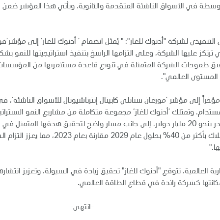
توسطة في الأسواق الناشئة المتقدمة والثانوية. ويأتي هذا المؤشر ضمن
لتنفيذي لشركة "أدنوك للغاز": " يُمثل انضمام ’ أدنوك للغاز‘ إلى مؤشر’
ي ترتكز عليها الشركة، وعلى التزامها الراسخ بتنفيذ استراتيجيتها للنمو بشك
تحقيق طموحات الشركة المتمثلة في تنويع قاعدة مستثمريها من المؤسسات،
 المستوى العالمي".
 مؤخراً إلى مؤشر ’مورغان ستانلي كابيتال إنترناشيونال للأسواق الناشئة‘،
دام. وتمتلك ’أدنوك للغاز‘ مجموعة متكاملة من مشاريع النمو الاستراتي
تتضمن خططاً للمصاريف الرأسمالية بقيمة إجمالية تُقدر بنحو 20 مليار دولار، إلى جانب مسار واضح لتحقيق هدفها المتمثل 
الأرباح قبل خصم الفوائد والضرائب والإهلاك والاستهلاك بأكثر من 40% بحلول عام 2029 مقارنة بعام 
ا."
لعالمية، تتوقع "أدنوك للغاز" تحقيق زيادة في السيولة، وتعزيز انتشار
مكانتها كشركة رائدة في قطاع الطاقة العالمي.
هى-