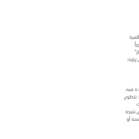
AEE01195A2")، هي شركة عالمية
اً
ز"
معرفة المزيد يرجى زيارة:
دة فيه،
د تنطوي
ك
 نتيجة
منة أو