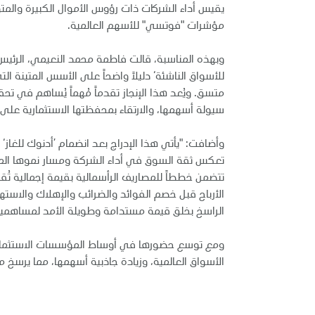
يقيس أداء الشركات ذات رؤوس الأموال الكبيرة والم
مؤشرات "فوتسي" للأسهم العالمية.
وبهذه المناسبة، قالت فاطمة محمد النعيمي، الرئيس ا
للأسواق الناشئة‘ دليلاً واضحاً على الأسس المتينة الت
متسق. ويُعد هذا الإنجاز تقدماً مُهماً يُساهم في 
سيولة أسهمها، والارتقاء بمحفظتها الاستثمارية على
وأضافت: "يأتي هذا الإدراج بعد انضمام ’أدنوك للغاز‘
تعكس ثقة السوق في أداء الشركة ومسار نموها المست
الراسخ بخلق قيمة مستدامة وطويلة الأمد لمساهميه
ومع توسع حضورها في أوساط المؤسسات الاستثمارية ا
الأسواق العالمية، وزيادة جاذبية أسهمها، مما يرسخ 
-انت