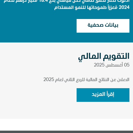
أدنوك للغاز تحقق صافي دخل قياسي بلغ 18.4 مليار درهم للعام
2024 مُعززاً طموحاتها للنمو المستدام​
بيانات صحفية
التقويم المالي
05 أغسطس 2025
الاعلان عن النتائج المالية للربع الثاني لعام 2025
إقرأ المزيد