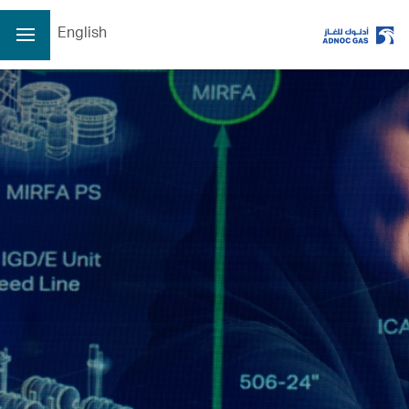
English
ADX: ADNOCGAS
8/7/2026 2:59 PM
آخر سعر
3.36
سعر الافتتاح
3.36
الأعلى
3.41
الأدنى
3.34
الكمية
32931724
الإغلاق السابق
3.36
التغير
0.00/0.00%
يتم تحديث البيانات كل 15 دقيقة على الأقل
الصفحة الرئيسية