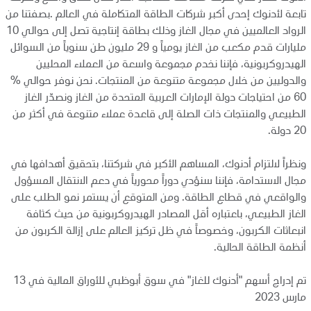
التسويق
تابعة لأدنوك إحدى أكبر شركات الطاقة المتكاملة في العالم .بصفتنا من
الرواد العالميين في مجال الغاز وذلك بطاقة إنتاجية تصل إلى حوالي 10
مليارات قدم مكعب من الغاز يومياً و 29 مليون طن سنوياً من السوائل
علاقات المستثمرين
الهيدروكربونية، فإننا نخدم مجموعة واسعة من العملاء المحليين
والدوليين من خلال مجموعة متنوعة من المنتجات. نحن نوفر حوالي %
60 من احتياجات دولة الإمارات العربية المتحدة من الغاز ونصدّر الغاز
المركز الإعلامي
الطبيعي والمنتجات ذات الصلة إلى قاعدة عملاء متنوعة في أكثر من
20 دولة.
اتصل بنا
ونظراً لالتزام أدنوك، المساهم الأكبر في شركتنا، بتحقيق أهدافها في
مجال الاستدامة، فإننا سنؤدي دوراً محورياً في دعم الانتقال المسؤول
والواقعي في قطاع الطاقة. ومن المتوقع أن يستمر نمو الطلب على
الغاز الطبيعي، باعتباره أقل المصادر الهيدروكربونية من حيث كثافة
انبعاثات الكربون، وخصوصاً في ظل تركيز العالم على إزالة الكربون من
أنظمة الطاقة الحالية.
تم إدراج أسهم "أدنوك للغاز" في سوق أبوظبي للأوراق المالية في 13
مارس 2023