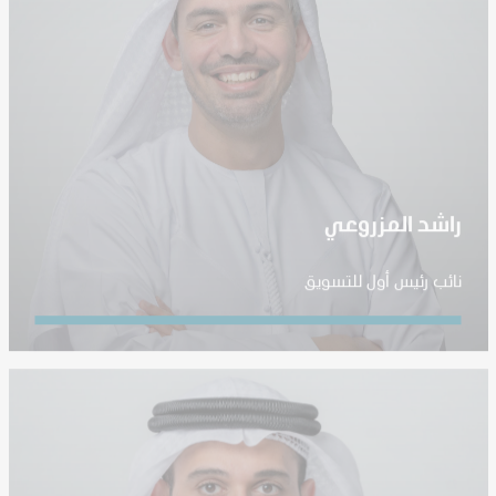
راشد المزروعي
نائب رئيس أول للتسويق