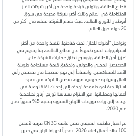
وتتمتع فاطمة النعيمي بخبرة تمتد لأكثر من 25 عاماً في
التسويق
قطاع الطاقة، وتتولى قيادة واحدة من أكبر شركات الغاز
المتكاملة في العالم وثالث أكبر شركة مدرجة في سوق
أبوظبي للأوراق المالية، حيث تخدم الشركة عملاء في أكثر من
علاقات المستثمرين
20 دولة حول العالم.
وتواصل "أدنوك للغاز"، تحت قيادتها، تنفيذ واحدة من أكثر
المركز الإعلامي
استراتيجيات النمو طموحاً في قطاع الطاقة، بما يسهم في
تعزيز أمن الطاقة، وتوسيع نطاق عمليات الشركة على
الصعيدين المحلي والدولي، وتحقيق قيمة مستدامة طويلة
اتصل بنا
الأمد للمساهمين. واستناداً إلى نهج منضبط في تخصيص رأس
المال وميزانية عمومية قوية، تمضي الشركة في تنفيذ
استراتيجية نمو طموحة تهدف إلى إحداث نقلة نوعية في
أعمالها وعملياتها، مع الالتزام بسياسة توزيع أرباح تصاعدية
تهدف إلى زيادة توزيعات الأرباح السنوية بنسبة 5% سنوياً حتى
عام 2030.
تم اختيار فاطمة النعيمي ضمن قائمة CNBC عربية لأفضل
100 قائد أعمال لعام 2026، تقديراً لدورها البارز في تعزيز