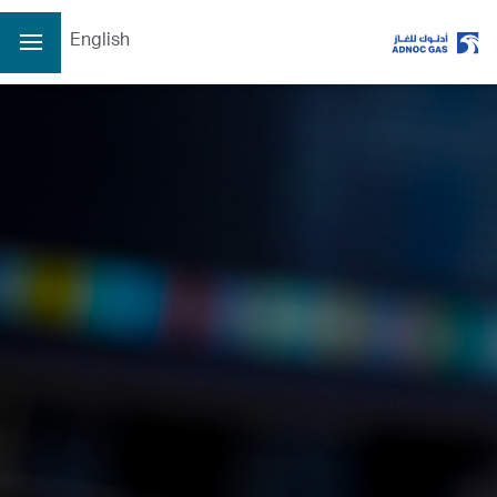
English
ADX: ADNOCGAS
8/6/2026 2:57 PM
آخر سعر
3.36
سعر الافتتاح
3.37
الأعلى
3.37
الأدنى
3.32
الكمية
28132095
الإغلاق السابق
3.37
التغير
-0.01/-0.30%
يتم تحديث البيانات كل 15 دقيقة على الأقل
الصفحة الرئيسية