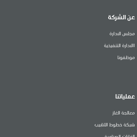
عن الشركة
مجلس الادارة
االادارة التنفيذية
موظفونا
عملياتنا
معالجة الغاز
شبكة خطوط الأنابيب