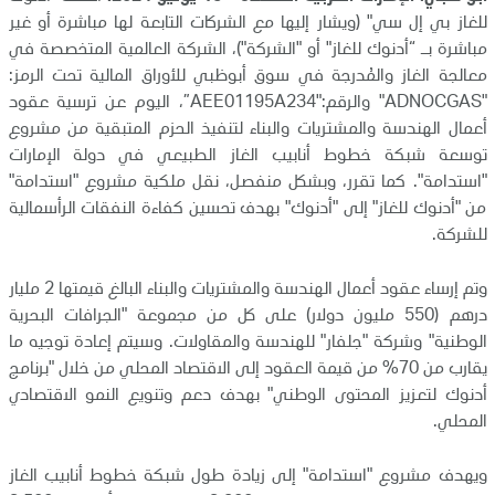
للغاز بي إل سي" (ويشار إليها مع الشركات التابعة لها مباشرة أو غير
مباشرة بـ “أدنوك للغاز" أو "الشركة")، الشركة العالمية المتخصصة في
معالجة الغاز
والمُدرجة في سوق
أبوظبي
للأوراق المالية تحت الرمز:
"
ADNOCGAS
" والرقم:"
AEE01195A234
”، اليوم
عن ترسية عقود
أعمال الهندسة والمشتريات والبناء لتنفيذ الحزم المتبقية من مشروع
توسعة شبكة خطوط أنابيب الغاز الطبيعي في دولة الإمارات
"استدامة". كما تقرر، وبشكل منفصل، نقل ملكية مشروع "استدامة"
من "أدنوك للغاز" إلى "أدنوك" بهدف تحسين كفاءة النفقات الرأسمالية
للشركة.
وتم إرساء عقود أعمال الهندسة والمشتريات والبناء البالغ قيمتها 2 مليار
درهم (550 مليون دولار) على كل من مجموعة "الجرافات البحرية
الوطنية" وشركة "جلفار" للهندسة والمقاولات. وسيتم إعادة توجيه ما
يقارب من 70% من قيمة العقود إلى الاقتصاد المحلي من خلال "برنامج
أدنوك لتعزيز المحتوى الوطني" بهدف دعم وتنويع النمو الاقتصادي
المحلي.
ويهدف مشروع "استدامة" إلى زيادة طول شبكة خطوط أنابيب الغاز