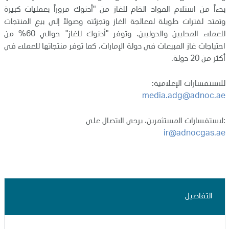
بدءاً من استلام المواد الخام للغاز من "أدنوك مروراً بعمليات كبيرة
وتمتد لفترات طويلة لمعالجة الغاز وتجزئته وصولاً إلى بيع المنتجات
للعملاء المحليين والدوليين. وتوفر "أدنوك للغاز" حوالي 60% من
احتياجات غاز المبيعات في دولة الإمارات، كما توفر منتجاتها للعملاء في
أكثر من 20 دولة.
للاستفسارات الإعلامية:
media.adg@adnoc.ae
لاستفسارات المستثمرين، يرجى الاتصال على:
ir@adnocgas.ae
التفاصيل