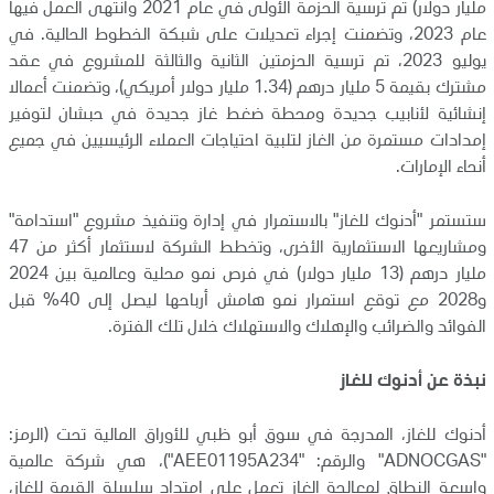
مليار دولار) تم ترسية الحزمة الأولى في عام 2021 وانتهى العمل فيها
عام 2023، وتضمنت إجراء تعديلات على شبكة الخطوط الحالية. في
يوليو 2023، تم ترسية الحزمتين الثانية والثالثة للمشروع في عقد
مشترك بقيمة 5 مليار درهم (1.34 مليار دولار أمريكي)، وتضمنت أعمالا
إنشائية لأنابيب جديدة ومحطة ضغط غاز جديدة في حبشان لتوفير
إمدادات مستمرة من الغاز لتلبية احتياجات العملاء الرئيسيين في جميع
أنحاء الإمارات.
ستستمر "أدنوك للغاز" بالاستمرار في إدارة وتنفيذ مشروع "استدامة"
ومشاريعها الاستثمارية الأخرى، وتخطط الشركة لاستثمار أكثر من 47
مليار درهم (13 مليار دولار) في فرص نمو محلية وعالمية بين 2024
و2028 مع توقع استمرار نمو هامش أرباحها ليصل إلى 40% قبل
الفوائد والضرائب والإهلاك والاستهلاك خلال تلك الفترة.
نبذة
عن أدنوك للغاز
أدنوك للغاز، المدرجة في سوق أبو ظبي للأوراق المالية تحت (الرمز:
"
ADNOCGAS
" والرقم: "
AEE01195A234
")، هي شركة عالمية
واسعة النطاق لمعالجة الغاز تعمل على امتداد سلسلة القيمة للغاز،