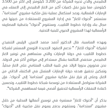
الطبيعي والذي تديره الشركة من 3،200 كيلومتر إلى أكثر من 3،500
كيلومتر، مما يتيح نقل كميات أكبر من الغاز الطبيعي إلى العملاء في
الإمارات الشمالية. وبعد استكمال عملية نقل ملكية مشروع "استدامة"،
ستستمر "أدنوك للغاز" في إدارة المشروع للاستفادة من خبرتها في
مجال بناء وإدارة خطوط الأنابيب. وستقوم "أدنوك" بتغطية المصاريف
الرأسمالية لهذا المشروع الحيوي للبنية التحتية.
وبهذه المناسبة، قال الدكتور أحمد محمد العبري، الرئيس التنفيذي
لشركة "أدنوك للغاز":
"
تدعم العقود الجديدة التوسع المستمر لشبكة
خطوط الأنابيب في دولة الإمارات والتي ستساهم في توفير الغاز
الطبيعي منخفض التكلفة بشكل مستدام إلى مواقع أكثر في الدولة.
نحن فخورون بدورنا الرائد في تلبية الطلب المتنامي على الغاز محلياً،
وتمكين تحقيق هدف دولة الإمارات المتمثل في الاكتفاء الذاتي من
الغاز
.
وعلى إثر قرار نقل ملكية مشروع ’استدامة‘ إلى ’أدنوك‘، فإن
الشركة ستواصل الاستفادة من توسعة شبكة خطوط الأنابيب، وتحسين
كفاءة النفقات الرأسمالية لتحقيق أقصى قيمة لمساهمي الشركة
"
.
يذكر أن "أدنوك للغاز" مستمرة في توسيع أعمالها المحلية من خلال
مشروع "استدامة"، وستقوم بدفع رسوم نقل متغيرة إلى "أدنوك"