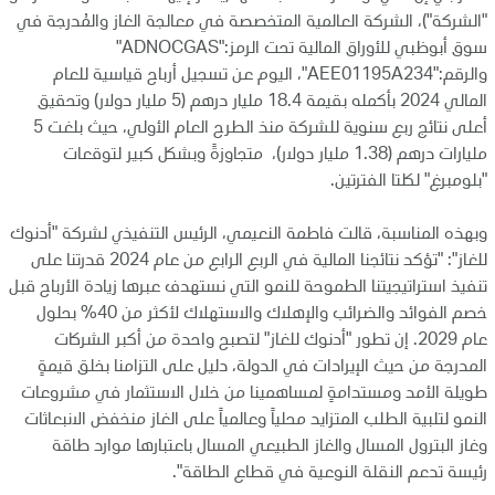
"الشركة")، الشركة العالمية المتخصصة في معالجة الغاز والمُدرجة في
سوق أبوظبي للأوراق المالية تحت الرمز:"ADNOCGAS"
والرقم:"AEE01195A234"، اليوم عن تسجيل أرباح قياسية للعام
المالي 2024 بأكمله بقيمة 18.4 مليار درهم (5 مليار دولار) وتحقيق
أعلى نتائج ربع سنوية للشركة منذ الطرح العام الأولي، حيث بلغت 5
مليارات درهم (1.38 مليار دولار)، متجاوزةً وبشكل كبير لتوقعات
"بلومبرغ" لكلتا الفترتين.
وبهذه المناسبة، قالت فاطمة النعيمي، الرئيس التنفيذي لشركة "أدنوك
للغاز": "تؤكد نتائجنا المالية في الربع الرابع من عام 2024 قدرتنا على
تنفيذ استراتيجيتنا الطموحة للنمو التي نستهدف عبرها زيادة الأرباح قبل
خصم الفوائد والضرائب والإهلاك والاستهلاك لأكثر من 40% بحلول
عام 2029. إن تطور "أدنوك للغاز" لتصبح واحدة من أكبر الشركات
المدرجة من حيث الإيرادات في الدولة، دليل على التزامنا بخلق قيمةٍ
طويلة الأمد ومستدامةٍ لمساهمينا من خلال الاستثمار في مشروعات
النمو لتلبية الطلب المتزايد محلياً وعالمياً على الغاز منخفض الانبعاثات
وغاز البترول المسال والغاز الطبيعي المسال باعتبارها موارد طاقة
رئيسة تدعم النقلة النوعية في قطاع الطاقة".