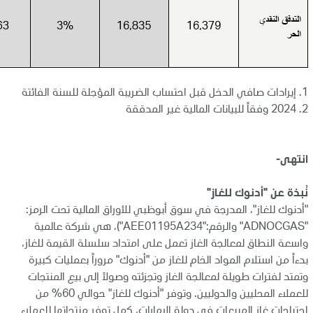
1.
إيرادات صافي الدخل قبل احتساب الضريبة المؤجلة للسنة الفائتة
2.
2024 وفقاً للبيانات المالية غير المدققة
انتهى-
نُبذة عن "أدنوك للغاز"
"أدنوك للغاز"، المدرجة في سوق أبوظبي للأوراق المالية تحت الرمز:
"ADNOCGAS" والرقم:"AEE01195A234")، هي شركة عالمية
واسعة النطاق لمعالجة الغاز تعمل على امتداد سلسلة القيمة للغاز،
بدءاً من استلام المواد الخام للغاز من "أدنوك" مروراً بعمليات كبيرة
وتمتد لفترات طويلة لمعالجة الغاز وتجزئته وصولاً إلى بيع المنتجات
للعملاء المحليين والدوليين. وتوفر "أدنوك للغاز" حوالي 60% من
احتياجات غاز المبيعات في دولة الإمارات، كمل توفر منتجاتها للعملاء