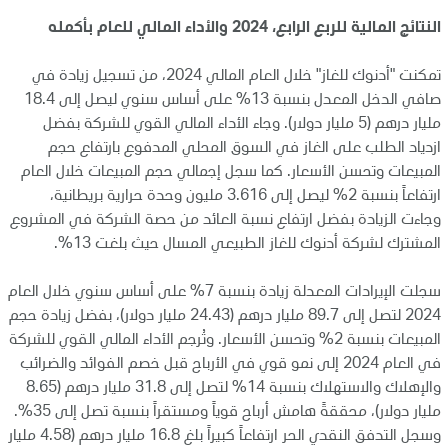
النتائج المالية للربع الرابع، 2024 والأداء المالي للعام بأكمله
تمكنت "أدنوك للغاز" خلال العام المالي 2024، من تسجيل زيادة في
صافي الدخل المعدل بنسبة 13% على أساس سنوي ليصل إلى 18.4
مليار درهم (5 مليار دولار). وجاء الأداء المالي القوي للشركة بفضل
ازدياد الطلب على الغاز في السوق المحلي المدفوع بارتفاع حجم
المبيعات وتحسن الأسعار. كما سجل إجمالي حجم المبيعات خلال العام
ارتفاعاً بنسبة 2% ليصل إلى 3.616 مليون وحدة حرارية بريطانية،
وجاءت الزيادة بفضل ارتفاع نسبة العائد من حصة الشركة في المشروع
المشترك لشركة أدنوك للغاز الطبيعي المسال حيث بلغت 13%.
سجلت الإيرادات المعدلة زيادة بنسبة 7% على أساس سنوي خلال العام
2024 لتصل إلى 89.7 مليار درهم (24.43 مليار دولار)، بفضل زيادة حجم
المبيعات بنسبة 2% وتحسن الأسعار. وتُرجم الأداء المالي القوي للشركة
في العام 2024 إلى نمو قوي في الأرباح قبل خصم الفوائد والضرائب
والإهلاك والاستهلاك بنسبة 14% لتصل إلى 31.8 مليار درهم (8.65
مليار دولار)، محققةً هامش أرباح قوياً ومستقراً بنسبة تصل إلى 35%.
وسجل التدفق النقدي الحر ارتفاعاً كبيراً بلغ 16.8 مليار درهم (4.58 مليار