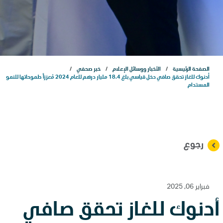
مشاريعنا
الاستدامة
الصفحة الرئيسية
الأخبار ووسائل الإعلام
خبر صحفي
الذكاء الاصطناعي
أدنوك للغاز تحقق صافي دخل قياسي بلغ 18.4 مليار درهم للعام 2024 مُعززاً طموحاتها للنمو
المستدام
التسويق
علاقات المستثمرين
رجوع
المركز الإعلامي
فبراير 06, 2025
أدنوك للغاز تحقق صافي
اتصل بنا