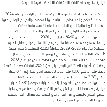
دولار) بما يؤكد إمكانيات التدفقات النقدية القوية للشركة.
وعكست النتائج المالية القوية للشركة في الربع الرابع من عام 2024
التنفيذ المُحكم والمستدام لاستراتيجيتها المُحدَثة، والتي تم الإعلان عنها
عقب النتائج المالية للربع الثالث من العام نفسه. واستهدفت
الاستراتيجية زيادةَ الأرباح قبل خصم الفوائد والضرائب والإهلاك
والاستهلاك لأكثر من 40% بحلول عام 2029، كما تضمنت مصاريف
رأسمالية متوقعة بقيمة 55 مليار درهم (15 مليار دولار) خلال الفترة
الممتدة بين عام 2025- 2029، شاملةً تكلفة الاستحواذ على حصة
"أدنوك" البالغة 60% في مشروع الرويس للغاز الطبيعي المسال
منخفض الانبعاثات بسعر التكلفة في النصف الثاني من عام 2028.
وحققت "أدنوك للغاز" في الربع الرابع من 2024، إيرادات معدلة بقيمة
22.3 مليار درهم (6.06 مليار دولار)، ونسبة أرباح تصل إلى 8.4 مليار
درهم (2.28 مليار دولار) قبل خصم الفوائد والضرائب والإهلاك
والاستهلاك، وصافي أرباح وصل إلى 5 مليارات درهم )1.381 مليار
دولار). وجاء هذا التحسن القوي في النتائج بفضل عدة عوامل منها
المزيج الغني والمتنوع من الغاز وإنتاج المزيد من سوائل الغاز وتَحسُن
الشروط التجارية في السوق المحلي.