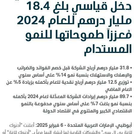
دخل قياسي بلغ 18.4
مليار درهم للعام 2024
مُعززاً طموحاتها للنمو
المستدام
•
31.8 مليار درهم أرباح الشركة قبل خصم الفوائد والضرائب
والإهلاك والاستهلاك بنسبة نمو 14% على أساس سنوي
•
توزيع 12.5 مليار درهم أرباح نقدية للعام بأكمله بزيادة 5% عن
العام الماضي
•
89.7 مليار درهم إيرادات الشركة المعدَّلة لعام 2024 بأكمله
بنسبة نمو بلغت 7% على أساس سنوي مدفوعة بالنمو
الاقتصادي الكبير والمتنوع في اقتصاد الدولة
أبوظبي، الإمارات العربية المتحدة - 6 فبراير 2025:
أعلنت "أدنوك
للغاز بي إل سي" والشركات التابعة لها (يشار إليها معاً بـ "أدنوك للغاز" أو